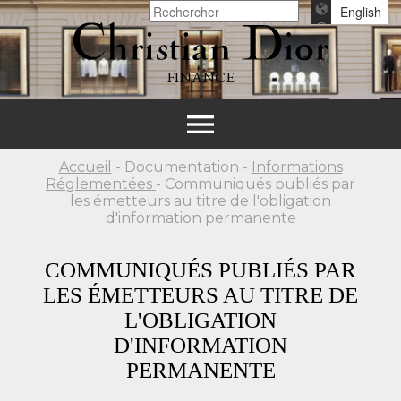
English
FINANCE
Toggle
navigation
Accueil
- Documentation -
Informations
Réglementées
- Communiqués publiés par
les émetteurs au titre de l'obligation
d'information permanente
COMMUNIQUÉS PUBLIÉS PAR
LES ÉMETTEURS AU TITRE DE
L'OBLIGATION
D'INFORMATION
PERMANENTE