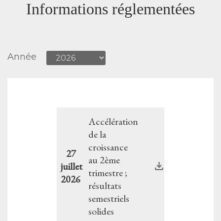
Informations réglementées
Année
Accélération
de la
croissance
27
au 2ème
juillet
trimestre ;
2026
résultats
semestriels
solides