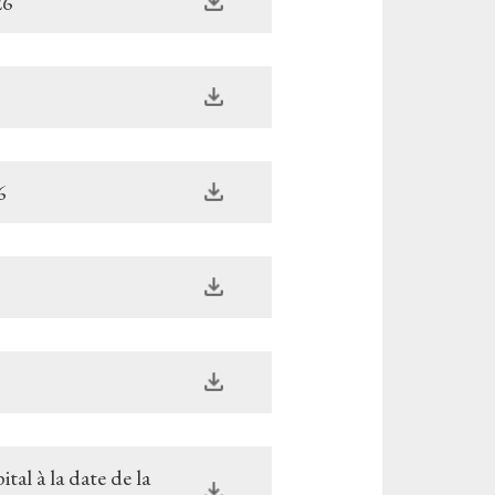
26
6
al à la date de la