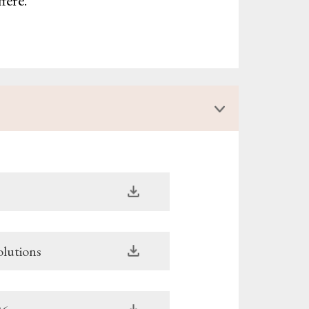
fféré.
olutions