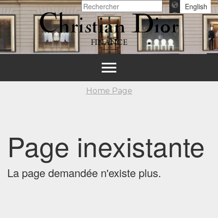
English
FINANCE
Toggle
navigation
Home Page
Page inexistante
La page demandée n'existe plus.